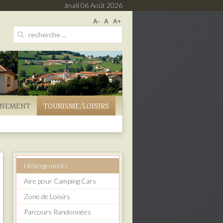
Jeudi 06 Août 2026
A-
A
A+
NNEMENT
TOURISME/LOISIRS
Hébergements
Aire pour Camping Cars
Zone de Loisirs
Parcours Randonnées