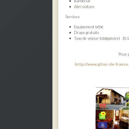
Barbecue
Abri voiture
Services
Equipement bébé
Draps gratuits
Taxe de séjour (obligatoire) (0.
Pour 
http://www.gites-de-france