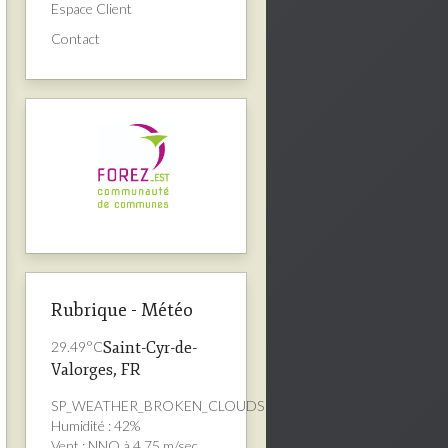
Espace Client
Contact
Rubrique - Météo
29.49°C
Saint-Cyr-de-
Valorges, FR
SP_WEATHER_BROKEN_CLOUDS
Humidité : 42%
Vent : NNO à 4.75 m/sec