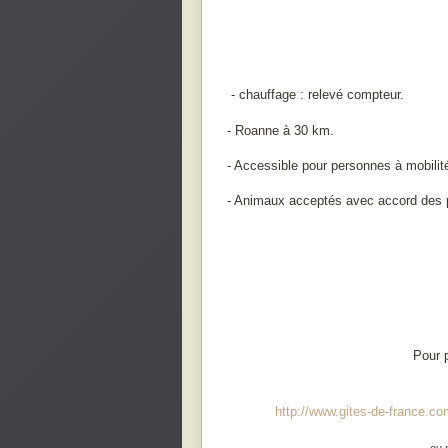
-
chauffage : relevé compteur.
- Roanne à 30 km.
- Accessible pour personnes à mobilité
- Animaux acceptés avec accord des p
Pour 
http://www.gites-de-france.c
ou 