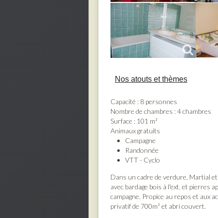
Nos atouts et thèmes
Capacité : 8 personnes
Nombre de chambres : 4 chambres
Surface : 101 m²
Animaux gratuits
Campagne
Randonnée
VTT - Cyclo
Dans un cadre de verdure, Martial e
avec bardage bois à l'ext. et pierres a
campagne. Propice au repos et aux act
privatif de 700m² et abri couvert.