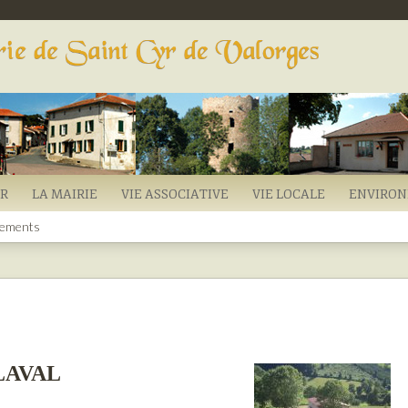
YR
LA MAIRIE
VIE ASSOCIATIVE
VIE LOCALE
ENVIRO
ements
 LAVAL