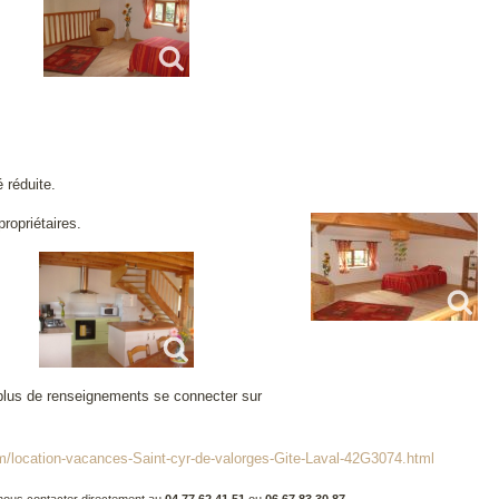
 réduite.
ropriétaires.
plus de renseignements se connecter sur
om/location-vacances-Saint-cyr-de-valorges-Gite-Laval-42G3074.html
nous contacter directement au
04.77.62.41.51
ou
06.67.83.30.87