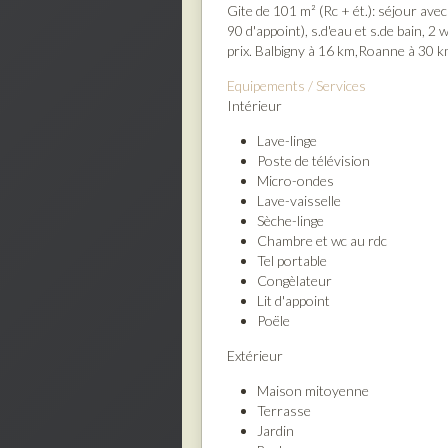
Gite de 101 m² (Rc + ét.): séjour avec 
90 d'appoint), s.d'eau et s.de bain, 2
prix. Balbigny à 16 km,Roanne à 30 k
Equipements / Services
Intérieur
Lave-linge
Poste de télévision
Micro-ondes
Lave-vaisselle
Sèche-
Chambre et wc au rdc
Tel portable
Congèlateur
Lit d'appoint
Poële
Extérieur
Maison mitoyenne
Terrasse
Jardin