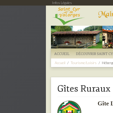
Infos Légales
ACCUEIL
DÉCOUVRIR SAINT C
Accueil
Tourisme/Loisirs
Héberg
Gîtes Ruraux
Gîte