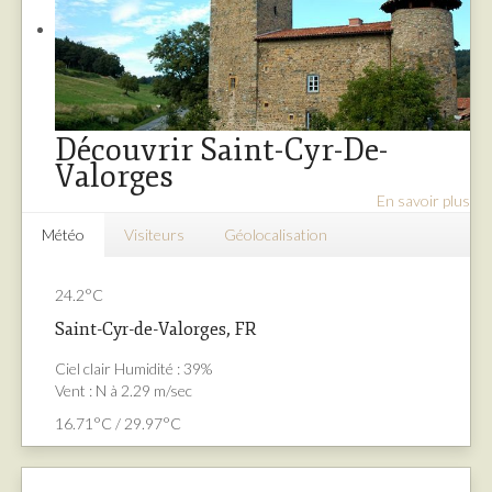
Découvrir Saint-Cyr-De-
Valorges
En savoir plus
Météo
Visiteurs
Géolocalisation
24.2°C
Saint-Cyr-de-Valorges, FR
Ciel clair
Humidité : 39%
Vent : N à 2.29 m/sec
16.71°C / 29.97°C