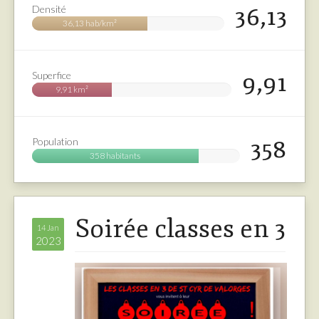
36,13
Densité
36,13 hab/km²
9,91
Superfice
9,91 km²
358
Population
358 habitants
Soirée classes en 3
14 Jan
2023