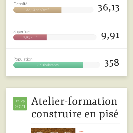
36,13
Densité
36,13 hab/km²
9,91
Superfice
9,91 km²
358
Population
358 habitants
Atelier-formation
15 Sep
2021
construire en pisé