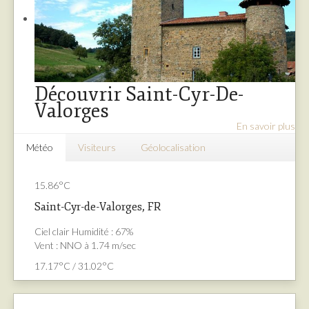
Découvrir Saint-Cyr-De-
Valorges
En savoir plus
Météo
Visiteurs
Géolocalisation
15.86°C
Saint-Cyr-de-Valorges, FR
Ciel clair
Humidité : 67%
Vent : NNO à 1.74 m/sec
17.17°C / 31.02°C